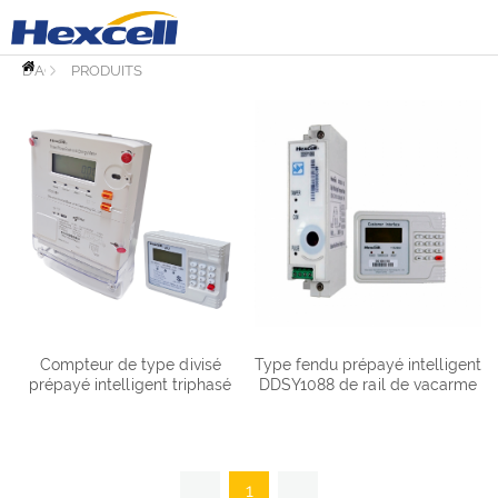
PAGE
D'ACCUEIL
PRODUITS
Compteur de type divisé
Type fendu prépayé intelligent
prépayé intelligent triphasé
DDSY1088 de rail de vacarme
DTSY1088
monophasé
1