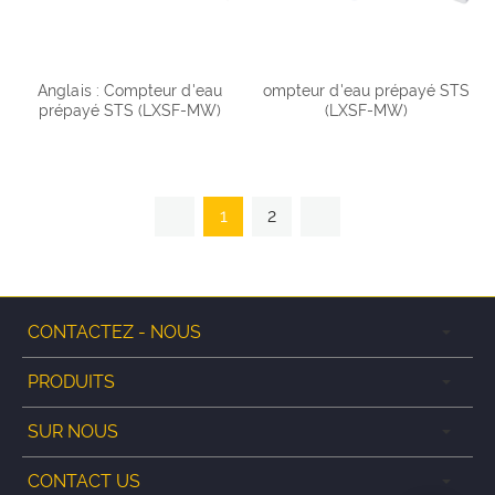
Anglais : Compteur d'eau
ompteur d'eau prépayé STS
prépayé STS (LXSF-MW)
(LXSF-MW)
1
2
CONTACTEZ - NOUS
PRODUITS
SUR NOUS
CONTACT US