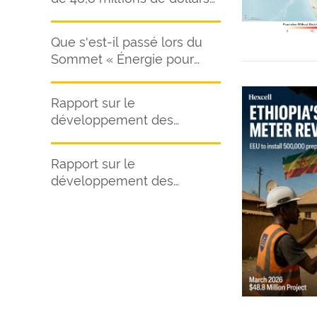
pour installer 500 000
compteurs intelligents à
Que s'est-il passé lors du
travers le pays.
Sommet « Énergie pour
l'Afrique » 2026 ?
Rapport sur le
développement des
compteurs d'électricité au
Kenya (2026-2030)
Rapport sur le
développement des
compteurs intelligents en
Amérique latine et dans les
Caraïbes 2024-2030