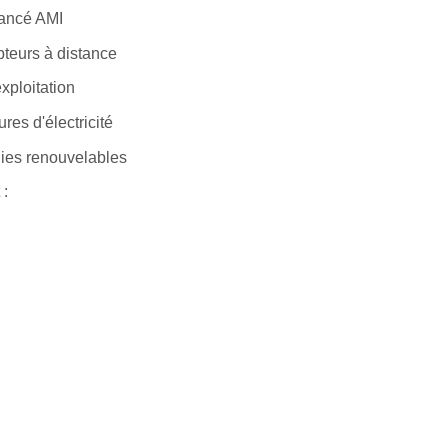
vancé AMI
teurs à distance
xploitation
res d'électricité
gies renouvelables
 :