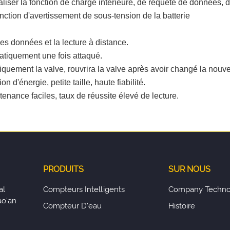
liser la fonction de charge intérieure, de requête de données, 
nction d'avertissement de sous-tension de la batterie
des données et la lecture à distance.
atiquement une fois attaqué.
quement la valve, rouvrira la valve après avoir changé la nouvel
d'énergie, petite taille, haute fiabilité.
tenance faciles, taux de réussite élevé de lecture.
PRODUITS
SUR NOUS
al
Compteurs Intelligents
Company Techno
ao'an
Compteur D'eau
Histoire