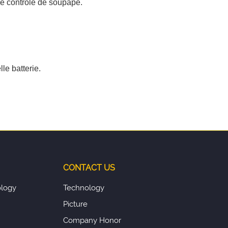
de contrôle de soupape.
le batterie.
CONTACT US
logy
Technology
Picture
Company Honor