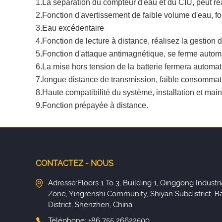
1.La séparation du compteur d'eau et du CIU, peut réa
2.Fonction d'avertissement de faible volume d'eau, fo
3.Eau excédentaire
4.Fonction de lecture à distance, réalisez la gestion 
5.Fonction d'attaque antimagnétique, se ferme autom
6.La mise hors tension de la batterie fermera automati
7.longue distance de transmission, faible consommation 
8.Haute compatibilité du système, installation et main
9.Fonction prépayée à distance.
CONTACTEZ - NOUS
Adresse:Floors 1 To 3, Building 1, Qinggong Industri
Zone, Yingrenshi Community, Shiyan Subdistrict, B
District, Shenzhen, China
Téléphone: +86 755 26622500