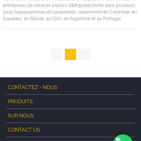
entreprises de services publics d&#39;électricité dans plusieurs
pays hispanophones et lusophones, notamment en Colombie, en
Équateur, en Bolivie, au Chili, en Argentine et au Portugal.
1
CONTACTEZ - NOUS
PRODUITS
SUR NOUS
CONTACT US