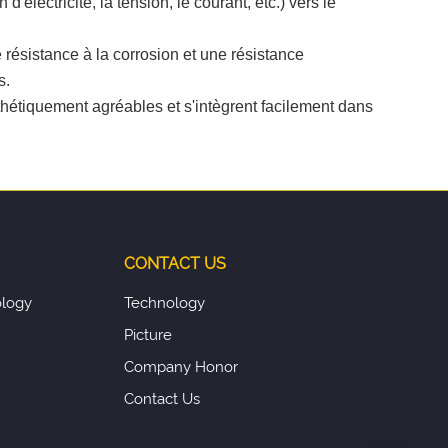
lectricité, la tension, le courant, etc.) vers le
e résistance à la corrosion et une résistance
s.
thétiquement agréables et s'intègrent facilement dans
CONTACT US
logy
Technology
Picture
Company Honor
Contact Us