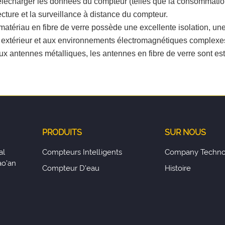
écharger les données du compteur (telles que la consommation d'é
ecture et la surveillance à distance du compteur.
e matériau en fibre de verre possède une excellente isolation, un
en extérieur et aux environnements électromagnétiques complexe
aux antennes métalliques, les antennes en fibre de verre sont es
PRODUITS
SUR NOUS
al
Compteurs Intelligents
Company Techno
ao'an
Compteur D'eau
Histoire