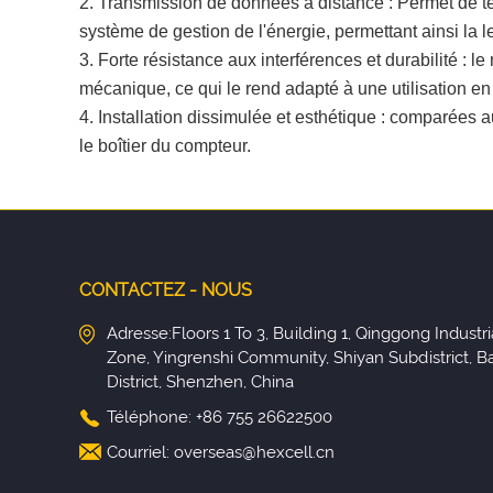
2. Transmission de données à distance : Permet de tél
système de gestion de l'énergie, permettant ainsi la l
3. Forte résistance aux interférences et durabilité : l
mécanique, ce qui le rend adapté à une utilisation 
4. Installation dissimulée et esthétique : comparées 
le boîtier du compteur.
CONTACTEZ - NOUS
Adresse:Floors 1 To 3, Building 1, Qinggong Industri
Zone, Yingrenshi Community, Shiyan Subdistrict, B
District, Shenzhen, China
Téléphone: +86 755 26622500
Courriel:
overseas@hexcell.cn